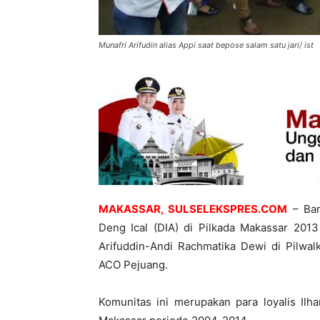
Munafri Arifudin alias Appi saat bepose salam satu jari/ ist
MAKASSAR, SULSELEKSPRES.COM
– Ba
Deng Ical (DIA) di Pilkada Makassar 201
Arifuddin-Andi Rachmatika Dewi di Pilwal
ACO Pejuang.
Komunitas ini merupakan para loyalis Ilh