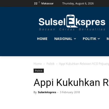
C
Thursday, August 6, 2026
22
Makassar
HOME
NASIONAL
POLITIK
M
Home
Politik
Appi Kukuhkan Relawan ACO Pejuan
Politik
Appi Kukuhkan 
By
Sulselekspres
-
3 February 2018