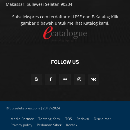
Makassar, Sulawesi Selatan 90234
Sulselekspres.com terdaftar di LPSE dan E-Katalog Klik
gambar dibawah untuk melihat Katalog kami.
FOLLOW US
© Sulselekspres.com |2017-2024
Media Partner
Tentang Kami
TOS
Redaksi
Disclaimer
Privacy policy
Pedoman Siber
Kontak