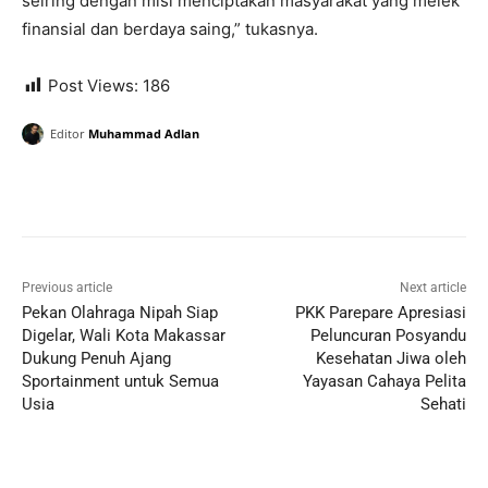
seiring dengan misi menciptakan masyarakat yang melek
finansial dan berdaya saing,” tukasnya.
Post Views:
186
Editor
Muhammad Adlan
Previous article
Next article
Pekan Olahraga Nipah Siap
PKK Parepare Apresiasi
Digelar, Wali Kota Makassar
Peluncuran Posyandu
Dukung Penuh Ajang
Kesehatan Jiwa oleh
Sportainment untuk Semua
Yayasan Cahaya Pelita
Usia
Sehati