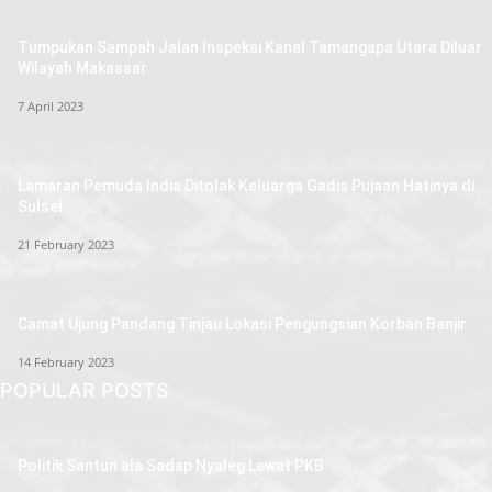
Tumpukan Sampah Jalan Inspeksi Kanal Tamangapa Utara Diluar
Wilayah Makassar
7 April 2023
Lamaran Pemuda India Ditolak Keluarga Gadis Pujaan Hatinya di
Sulsel
21 February 2023
Camat Ujung Pandang Tinjau Lokasi Pengungsian Korban Banjir
14 February 2023
POPULAR POSTS
Politik Santun ala Sadap Nyaleg Lewat PKB