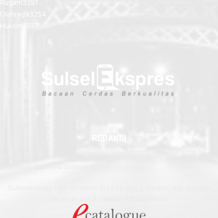
Ragam
3291
Olahraga
3254
Hukrim
2737
REDAKSI
Jl. Inspeksi Waduk Bitoa, No.31, Antang, Kec. Manggala, Kota
Makassar, Sulawesi Selatan 90234
Sulselekspres.com terdaftar di LPSE dan E-Katalog Klik gambar
dibawah untuk melihat Katalog kami.