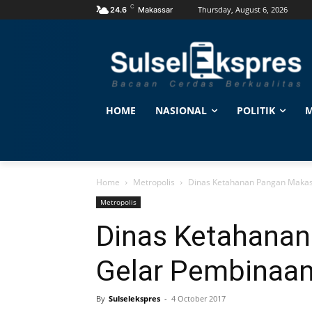
C
Thursday, August 6, 2026
24.6
Makassar
HOME
NASIONAL
POLITIK
M
Home
Metropolis
Dinas Ketahanan Pangan Maka
Metropolis
Dinas Ketahana
Gelar Pembinaa
By
Sulselekspres
-
4 October 2017