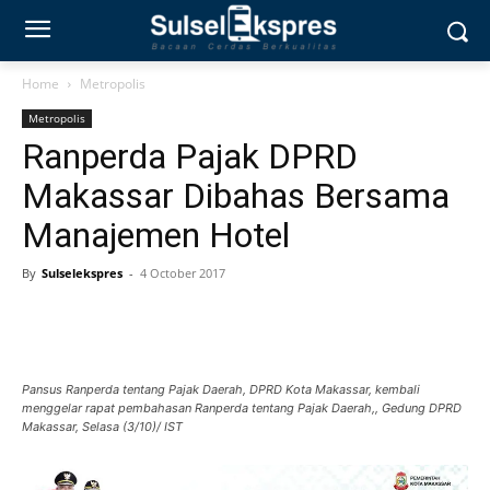
Home
Metropolis
Metropolis
Ranperda Pajak DPRD
Makassar Dibahas Bersama
Manajemen Hotel
By
Sulselekspres
-
4 October 2017
Pansus Ranperda tentang Pajak Daerah, DPRD Kota Makassar, kembali
menggelar rapat pembahasan Ranperda tentang Pajak Daerah,, Gedung DPRD
Makassar, Selasa (3/10)/ IST