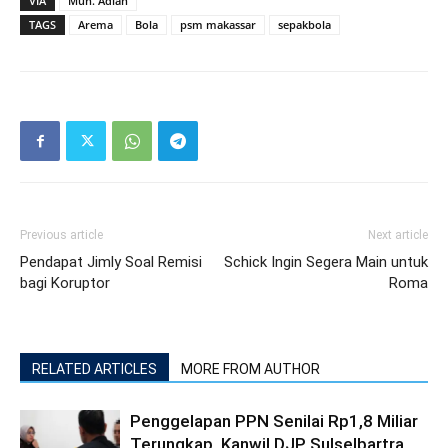
VIA
Muh. Adlan
TAGS
Arema
Bola
psm makassar
sepakbola
Previous article
Next article
Pendapat Jimly Soal Remisi
Schick Ingin Segera Main untuk
bagi Koruptor
Roma
RELATED ARTICLES
MORE FROM AUTHOR
Penggelapan PPN Senilai Rp1,8 Miliar
Terungkap, Kanwil DJP Sulselbartra