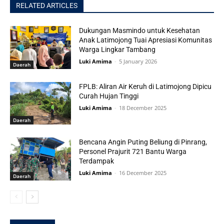
RELATED ARTICLES
Dukungan Masmindo untuk Kesehatan
Anak Latimojong Tuai Apresiasi Komunitas
Warga Lingkar Tambang
Luki Amima
-
5 January 2026
Daerah
FPLB: Aliran Air Keruh di Latimojong Dipicu
Curah Hujan Tinggi
Luki Amima
-
18 December 2025
Daerah
Bencana Angin Puting Beliung di Pinrang,
Personel Prajurit 721 Bantu Warga
Terdampak
Luki Amima
-
16 December 2025
Daerah