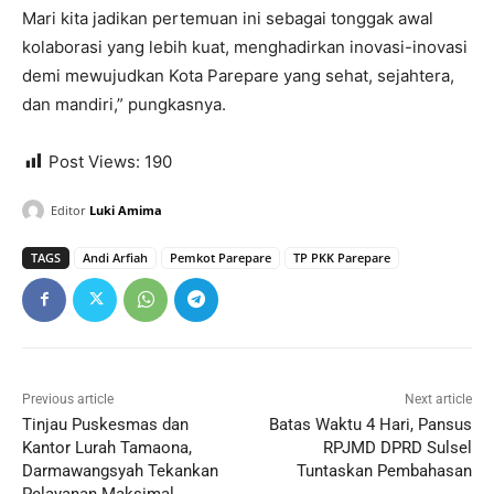
Mari kita jadikan pertemuan ini sebagai tonggak awal
kolaborasi yang lebih kuat, menghadirkan inovasi-inovasi
demi mewujudkan Kota Parepare yang sehat, sejahtera,
dan mandiri,” pungkasnya.
Post Views:
190
Editor
Luki Amima
TAGS
Andi Arfiah
Pemkot Parepare
TP PKK Parepare
Previous article
Next article
Tinjau Puskesmas dan
Batas Waktu 4 Hari, Pansus
Kantor Lurah Tamaona,
RPJMD DPRD Sulsel
Darmawangsyah Tekankan
Tuntaskan Pembahasan
Pelayanan Maksimal