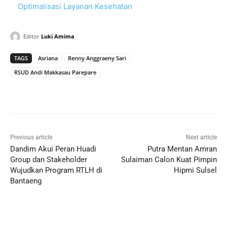
Optimalisasi Layanan Kesehatan
Editor
Luki Amima
TAGS
Asriana
Renny Anggraeny Sari
RSUD Andi Makkasau Parepare
Previous article
Next article
Dandim Akui Peran Huadi
Putra Mentan Amran
Group dan Stakeholder
Sulaiman Calon Kuat Pimpin
Wujudkan Program RTLH di
Hipmi Sulsel
Bantaeng