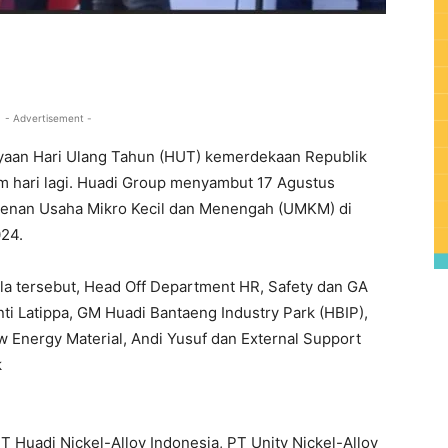
0
- Advertisement -
yaan Hari Ulang Tahun (HUT) kemerdekaan Republik
m hari lagi. Huadi Group menyambut 17 Agustus
tenan Usaha Mikro Kecil dan Menengah (UMKM) di
024.
a tersebut, Head Off Department HR, Safety dan GA
nti Latippa, GM Huadi Bantaeng Industry Park (HBIP),
 Energy Material, Andi Yusuf dan External Support
k
Huadi Nickel-Alloy Indonesia, PT Unity Nickel-Alloy