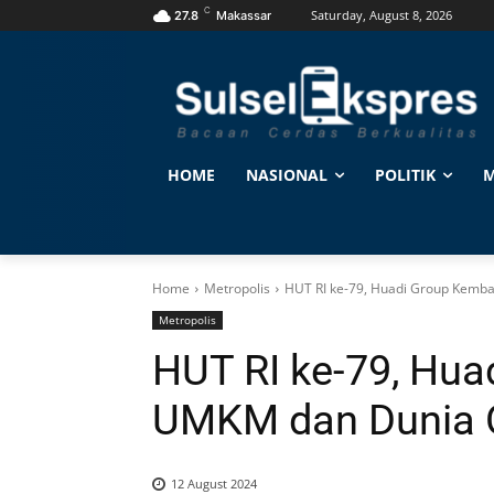
C
Saturday, August 8, 2026
27.8
Makassar
HOME
NASIONAL
POLITIK
M
Home
Metropolis
HUT RI ke-79, Huadi Group Kemb
Metropolis
HUT RI ke-79, Hu
UMKM dan Dunia O
12 August 2024