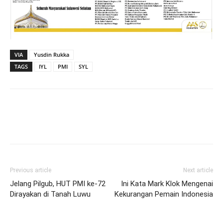
VIA
Yusdin Rukka
TAGS
IYL
PMI
SYL
Previous article
Next article
Jelang Pilgub, HUT PMI ke-72
Ini Kata Mark Klok Mengenai
Dirayakan di Tanah Luwu
Kekurangan Pemain Indonesia