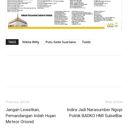
TAGS
Nikita Willy
Putu Gede Suarsana
Tutde
Previous article
Next article
Jangan Lewatkan,
Indira Jadi Narasumber Ngopi
Pemandangan Indah Hujan
Politik BADKO HMI SulselBar
Meteor Orionid