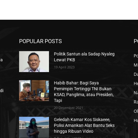
POPULAR POSTS
P
Politik Santun ala Sadap Nyaleg
Po
ra
Lewat PKB
M
19 April 2023
D
H
Habib Bahar: Bagi Saya
Pemimpin Tertinggi TNI Bukan
di
N
KSAD, Panglima, atau Presiden,
Tapi
R
20 December 2021
O
Geledah Kamar Kos Siskaeee,
H
Polisi Amankan Alat Bantu Seks
hingga Ribuan Video