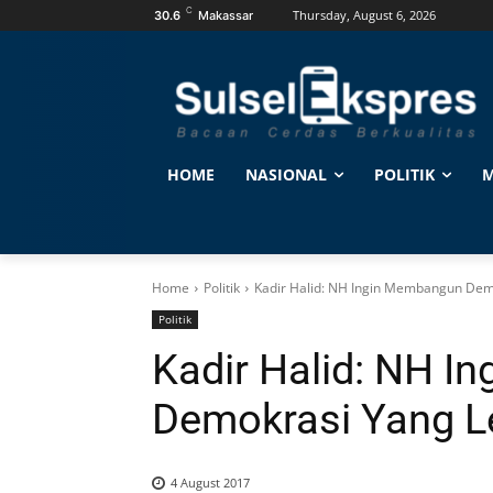
C
Thursday, August 6, 2026
30.6
Makassar
HOME
NASIONAL
POLITIK
M
Home
Politik
Kadir Halid: NH Ingin Membangun Dem
Politik
Kadir Halid: NH 
Demokrasi Yang L
4 August 2017