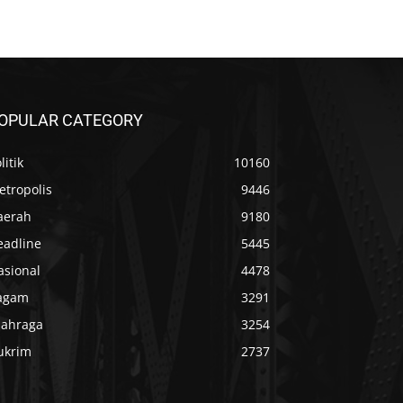
OPULAR CATEGORY
litik
10160
etropolis
9446
aerah
9180
eadline
5445
asional
4478
agam
3291
lahraga
3254
ukrim
2737