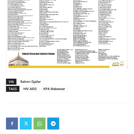
VIA
Rahmi Djafar
TAGS
HIV AIDS
KPA Makassar