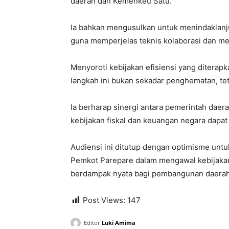
daerah dan Kemenkeu Satu.
Ia bahkan mengusulkan untuk menindaklanjut
guna memperjelas teknis kolaborasi dan men
Menyoroti kebijakan efisiensi yang ditera
langkah ini bukan sekadar penghematan, teta
Ia berharap sinergi antara pemerintah dae
kebijakan fiskal dan keuangan negara dapat b
Audiensi ini ditutup dengan optimisme un
Pemkot Parepare dalam mengawal kebijakan
berdampak nyata bagi pembangunan daerah
Post Views:
147
Editor
Luki Amima