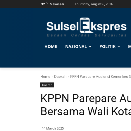
C
Thursday, August 6, 2026
32
Makassar
HOME
NASIONAL
POLITIK
M
Home
Daerah
KPPN Parepare Audiensi Kemenkeu S
Daerah
KPPN Parepare Au
Bersama Wali Kot
14 March 2025