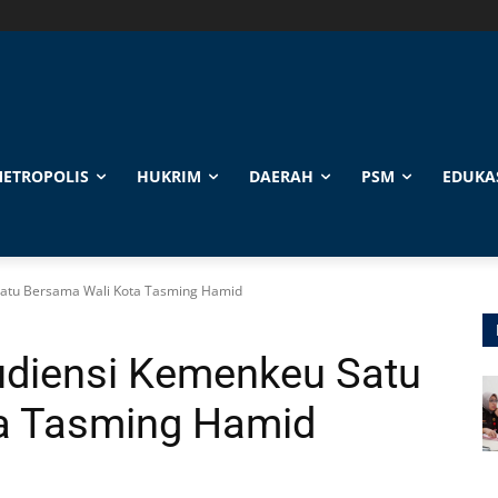
ETROPOLIS
HUKRIM
DAERAH
PSM
EDUKA
atu Bersama Wali Kota Tasming Hamid
diensi Kemenkeu Satu
a Tasming Hamid