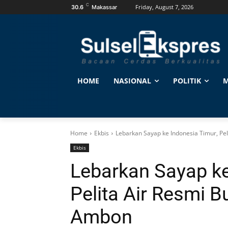
C
Friday, August 7, 2026
30.6
Makassar
HOME
NASIONAL
POLITIK
M
Home
Ekbis
Lebarkan Sayap ke Indonesia Timur, Pel
Ekbis
Lebarkan Sayap ke
Pelita Air Resmi 
Ambon