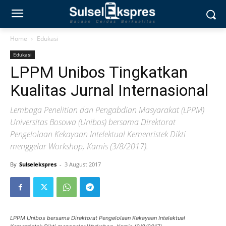
Home
Edukasi
Edukasi
LPPM Unibos Tingkatkan
Kualitas Jurnal Internasional
Lembaga Penelitian dan Pengabdian Masyarakat (LPPM)
Universitas Bosowa (Unibos) bersama Direktorat
Pengelolaan Kekayaan Intelektual Kemenristek Dikti
menggelar Workshop, Kamis (3/8/2017).
By
Sulselekspres
-
3 August 2017
LPPM Unibos bersama Direktorat Pengelolaan Kekayaan Intelektual