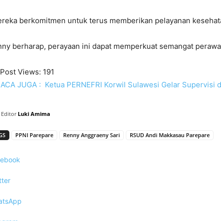
reka berkomitmen untuk terus memberikan pelayanan kesehatan 
ny berharap, perayaan ini dapat memperkuat semangat perawat
Post Views:
191
ACA JUGA :
Ketua PERNEFRI Korwil Sulawesi Gelar Supervisi
Editor
Luki Amima
GS
PPNI Parepare
Renny Anggraeny Sari
RSUD Andi Makkasau Parepare
cebook
tter
atsApp