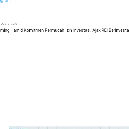
egram
ious article
ming Hamid Komitmen Permudah Izin Investasi, Ajak REI Berinvestas