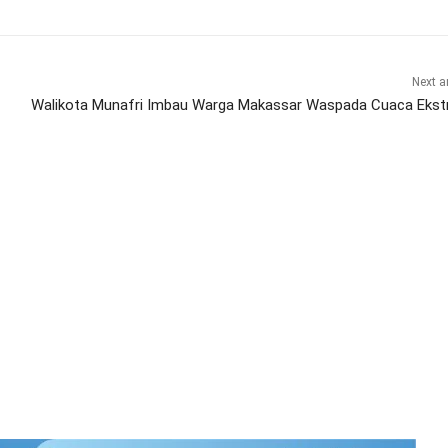
Next ar
Walikota Munafri Imbau Warga Makassar Waspada Cuaca Eks