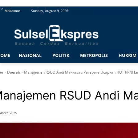
C
Sunday, August 9, 2026
Makassar
HOME
NASIONAL
POLITIK
METROPOLIS
HUKRIM
me
Daerah
Manajemen RSUD Andi Makkasau Parepare Ucapkan HUT PPNI ke
rah
anajemen RSUD Andi Ma
March 2025