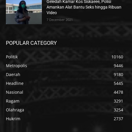
Geledah Kamar Kos Siskaeee, Polisi
Amankan Alat Bantu Seks hingga Ribuan
Video
7 December 2021
POPULAR CATEGORY
Politik
10160
Metropolis
9446
Daerah
9180
Headline
5445
Nasional
4478
Ragam
3291
Olahraga
3254
Hukrim
2737