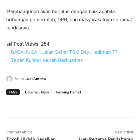
‘Pembangunan akan berjalan dengan baik apabila
hubungan pemerintah, DPR, dan masyarakatnya seirama,”
tandasnya.
Post Views:
254
BACA JUGA :
Jalan Sehat TSM Day, Hadirkan 77
Tenan Kuliner Murah Berkualitas
Editor
Luki Amima
TAGS
H. Sjamsu Alam
Tasming Hamid
Previous article
Next article
Tokoh HIKMA Sesalkan
Hari Pertama Pendaftaran,