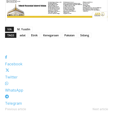
VIA
M. Yusdin
TAGS
adat
Etnik
Kenegaraan
Pakaian
Sidang
Facebook
Twitter
WhatsApp
Telegram
Previous article
Next article