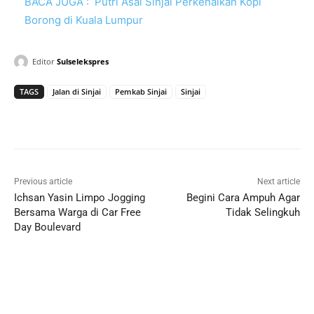
BACA JUGA :
Putri Asal Sinjai Perkenalkan Kopi
Borong di Kuala Lumpur
Editor
Sulselekspres
TAGS
Jalan di Sinjai
Pemkab Sinjai
Sinjai
Previous article
Next article
Ichsan Yasin Limpo Jogging
Begini Cara Ampuh Agar
Bersama Warga di Car Free
Tidak Selingkuh
Day Boulevard