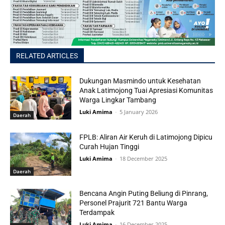
RELATED ARTICLES
Dukungan Masmindo untuk Kesehatan
Anak Latimojong Tuai Apresiasi Komunitas
Warga Lingkar Tambang
Luki Amima
-
5 January 2026
Daerah
FPLB: Aliran Air Keruh di Latimojong Dipicu
Curah Hujan Tinggi
Luki Amima
-
18 December 2025
Daerah
Bencana Angin Puting Beliung di Pinrang,
Personel Prajurit 721 Bantu Warga
Terdampak
Luki Amima
-
16 December 2025