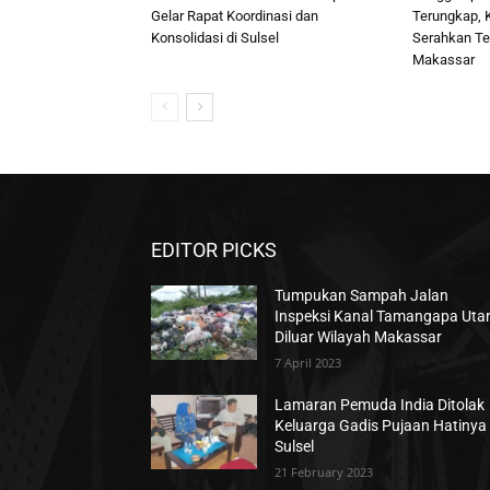
Gelar Rapat Koordinasi dan
Terungkap, K
Konsolidasi di Sulsel
Serahkan Te
Makassar
EDITOR PICKS
Tumpukan Sampah Jalan
Inspeksi Kanal Tamangapa Uta
Diluar Wilayah Makassar
7 April 2023
Lamaran Pemuda India Ditolak
Keluarga Gadis Pujaan Hatinya 
Sulsel
21 February 2023