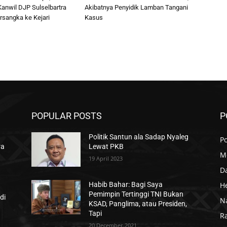
anwil DJP Sulselbartra
Akibatnya Penyidik Lamban Tangani
rsangka ke Kejari
Kasus
POPULAR POSTS
P
Politik Santun ala Sadap Nyaleg
Po
ra
Lewat PKB
M
19 April 2023
D
H
Habib Bahar: Bagi Saya
Pemimpin Tertinggi TNI Bukan
di
N
KSAD, Panglima, atau Presiden,
Tapi
R
20 December 2021