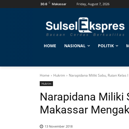
C
Friday, August 7, 2026
30.6
Makassar
HOME
NASIONAL
POLITIK
M
Home
Hukrim
Narapidana Miliki Sabu, Rutan Kelas
Hukrim
Narapidana Miliki 
Makassar Mengak
13 November 2018