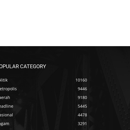
OPULAR CATEGORY
litik
10160
etropolis
9446
aerah
9180
eadline
5445
asional
4478
agam
3291