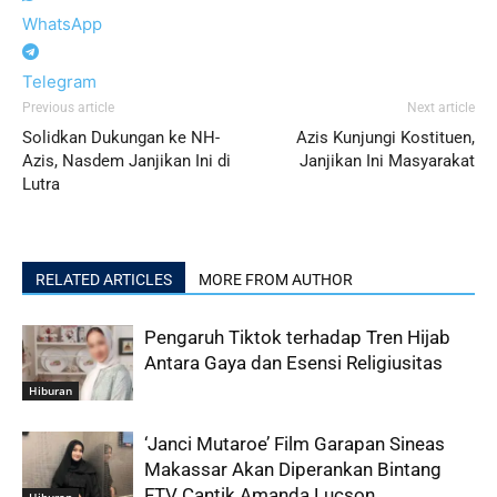
WhatsApp
Telegram
Previous article
Next article
Solidkan Dukungan ke NH-
Azis Kunjungi Kostituen,
Azis, Nasdem Janjikan Ini di
Janjikan Ini Masyarakat
Lutra
RELATED ARTICLES
MORE FROM AUTHOR
Pengaruh Tiktok terhadap Tren Hijab
Antara Gaya dan Esensi Religiusitas
Hiburan
‘Janci Mutaroe’ Film Garapan Sineas
Makassar Akan Diperankan Bintang
FTV Cantik Amanda Lucson