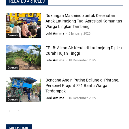
RELATED ARTICLES
Dukungan Masmindo untuk Kesehatan
Anak Latimojong Tuai Apresiasi Komunitas
Warga Lingkar Tambang
Luki Amima
-
5 January 2026
Daerah
FPLB: Aliran Air Keruh di Latimojong Dipicu
Curah Hujan Tinggi
Luki Amima
-
18 December 2025
Daerah
Bencana Angin Puting Beliung di Pinrang,
Personel Prajurit 721 Bantu Warga
Terdampak
Luki Amima
-
16 December 2025
Daerah
HEADLINE