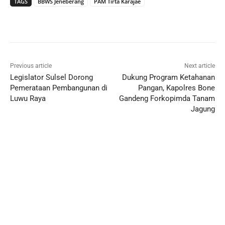
TAGS
BBWS Jeneberang
PAM Tirta Karajae
Previous article
Next article
Legislator Sulsel Dorong
Dukung Program Ketahanan
Pemerataan Pembangunan di
Pangan, Kapolres Bone
Luwu Raya
Gandeng Forkopimda Tanam
Jagung