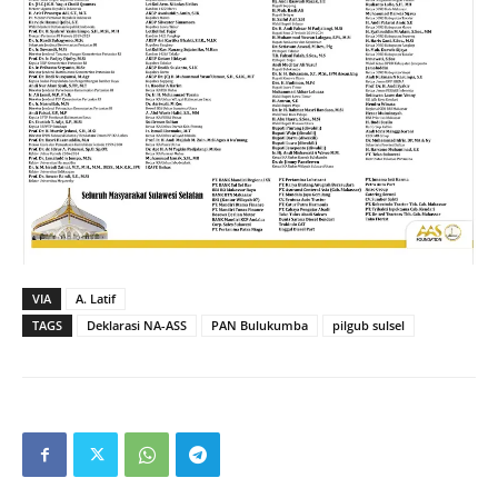
VIA
A. Latif
TAGS
Deklarasi NA-ASS
PAN Bulukumba
pilgub sulsel