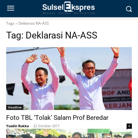
Tags
Deklarasi NA-ASS
Tag:
Deklarasi NA-ASS
Headline
Foto TBL ‘Tolak’ Salam Prof Beredar
Yusdin Rukka
-
22 October 2017
0