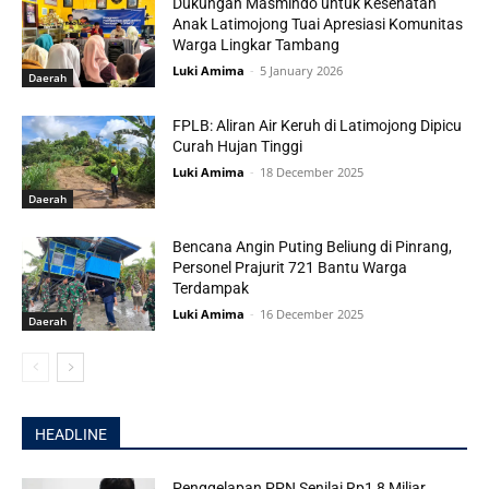
Dukungan Masmindo untuk Kesehatan
Anak Latimojong Tuai Apresiasi Komunitas
Warga Lingkar Tambang
Luki Amima
-
5 January 2026
Daerah
FPLB: Aliran Air Keruh di Latimojong Dipicu
Curah Hujan Tinggi
Luki Amima
-
18 December 2025
Daerah
Bencana Angin Puting Beliung di Pinrang,
Personel Prajurit 721 Bantu Warga
Terdampak
Luki Amima
-
16 December 2025
Daerah
HEADLINE
Penggelapan PPN Senilai Rp1,8 Miliar