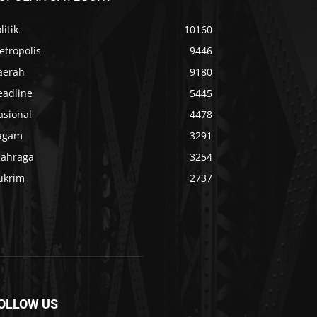
litik
10160
etropolis
9446
aerah
9180
eadline
5445
asional
4478
agam
3291
lahraga
3254
ukrim
2737
OLLOW US