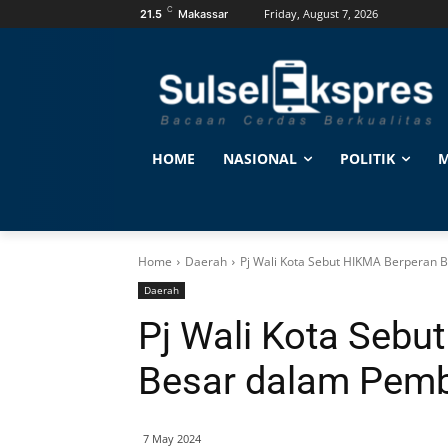
C
Friday, August 7, 2026
21.5
Makassar
HOME
NASIONAL
POLITIK
M
Home
Daerah
Pj Wali Kota Sebut HIKMA Berperan
Daerah
Pj Wali Kota Sebu
Besar dalam Pemb
7 May 2024