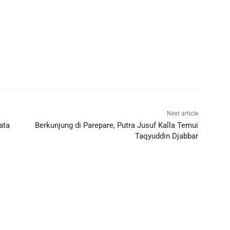
Next article
ata
Berkunjung di Parepare, Putra Jusuf Kalla Temui
Taqyuddin Djabbar