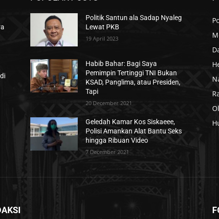
Politik Santun ala Sadap Nyaleg
Po
ra
Lewat PKB
M
19 April 2023
D
H
Habib Bahar: Bagi Saya
Pemimpin Tertinggi TNI Bukan
di
N
KSAD, Panglima, atau Presiden,
Tapi
R
20 December 2021
O
Geledah Kamar Kos Siskaeee,
H
Polisi Amankan Alat Bantu Seks
hingga Ribuan Video
7 December 2021
DAKSI
F