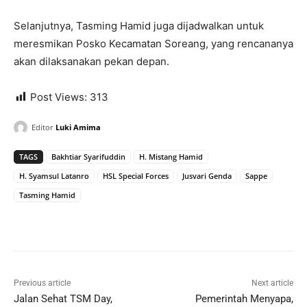
Selanjutnya, Tasming Hamid juga dijadwalkan untuk
meresmikan Posko Kecamatan Soreang, yang rencananya
akan dilaksanakan pekan depan.
Post Views:
313
Editor
Luki Amima
TAGS
Bakhtiar Syarifuddin
H. Mistang Hamid
H. Syamsul Latanro
HSL Special Forces
Jusvari Genda
Sappe
Tasming Hamid
Previous article
Next article
Jalan Sehat TSM Day,
Pemerintah Menyapa,