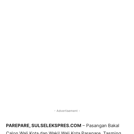
- Advertisement -
PAREPARE, SULSELEKSPRES.COM
– Pasangan Bakal
Calon Wali Kota dan Wakil Wali Kota Parepare, Tasming