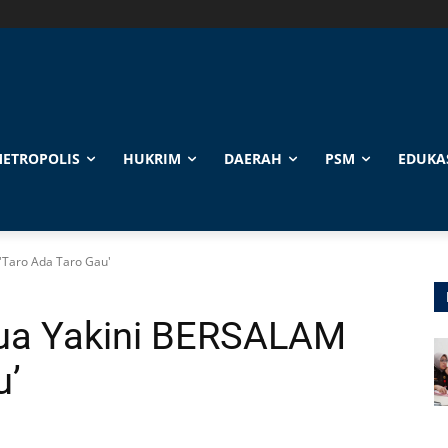
ETROPOLIS
HUKRIM
DAERAH
PSM
EDUKA
Taro Ada Taro Gau'
a Yakini BERSALAM
u’