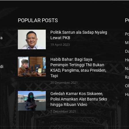
POPULAR POSTS
P
Politik Santun ala Sadap Nyaleg
Po
ra
Lewat PKB
M
19 April 2023
D
H
Habib Bahar: Bagi Saya
Pemimpin Tertinggi TNI Bukan
di
N
KSAD, Panglima, atau Presiden,
Tapi
R
20 December 2021
O
Geledah Kamar Kos Siskaeee,
H
Polisi Amankan Alat Bantu Seks
hingga Ribuan Video
7 December 2021