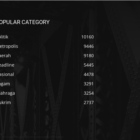
OPULAR CATEGORY
litik
10160
etropolis
9446
aerah
9180
eadline
5445
asional
4478
agam
3291
lahraga
3254
ukrim
2737