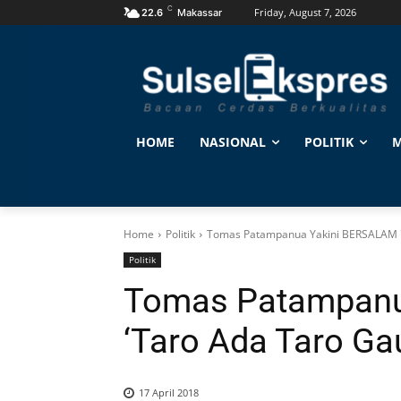
C
Friday, August 7, 2026
22.6
Makassar
HOME
NASIONAL
POLITIK
M
Home
Politik
Tomas Patampanua Yakini BERSALAM '
Politik
Tomas Patampanu
‘Taro Ada Taro Ga
17 April 2018