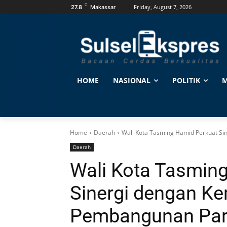
C
Friday, August 7, 2026
27.8
Makassar
HOME
NASIONAL
POLITIK
M
Home
Daerah
Wali Kota Tasming Hamid Perkuat S
Daerah
Wali Kota Tasmin
Sinergi dengan Ke
Pembangunan Par