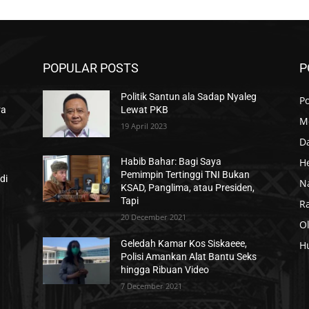
POPULAR POSTS
P
Politik Santun ala Sadap Nyaleg
Po
ra
Lewat PKB
M
19 April 2023
D
H
Habib Bahar: Bagi Saya
Pemimpin Tertinggi TNI Bukan
di
N
KSAD, Panglima, atau Presiden,
Tapi
R
20 December 2021
O
Geledah Kamar Kos Siskaeee,
H
Polisi Amankan Alat Bantu Seks
hingga Ribuan Video
7 December 2021