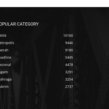
OPULAR CATEGORY
litik
10160
etropolis
9446
aerah
9180
eadline
5445
asional
4478
agam
3291
lahraga
3254
ukrim
2737