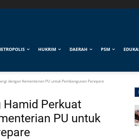
ETROPOLIS
HUKRIM
DAERAH
PSM
EDUKA
inergi dengan Kementerian PU untuk Pembangunan Parepare
g Hamid Perkuat
menterian PU untuk
epare