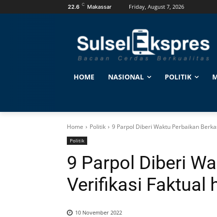
C
Friday, August 7, 2026
22.6
Makassar
HOME
NASIONAL
POLITIK
M
Home
Politik
9 Parpol Diberi Waktu Perbaikan Berka
Politik
9 Parpol Diberi W
Verifikasi Faktua
10 November 2022