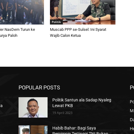
Politik
er NasDem Turun ke
Muscab PPP se-Sulsel: Ini Syarat
urya Paloh
Wajib Calon Ketua
POPULAR POSTS
P
Politik Santun ala Sadap Nyaleg
Po
ra
Lewat PKB
M
19 April 2023
D
H
Habib Bahar: Bagi Saya
Pemimpin Tertinggi TNI Bukan