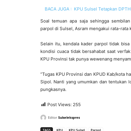
BACA JUGA :
KPU Sulsel Tetapkan DPTH
Soal temuan apa saja sehingga sembila
parpol di Sulsel, Asram mengakui rata-rata 
Selain itu, kendala kader parpol tidak bis
kondisi cuaca tidak bersahabat saat verfa
KPU Provinsi tak punya wewenang menyamp
“Tugas KPU Provinsi dan KPUD Kab/kota ha
Sipol. Nanti yang umumkan dan tentukan lo
pungkasnya.
Post Views:
255
Editor
Sulselekspres
TAGS
KPU
KPU Sulsel
Parpol