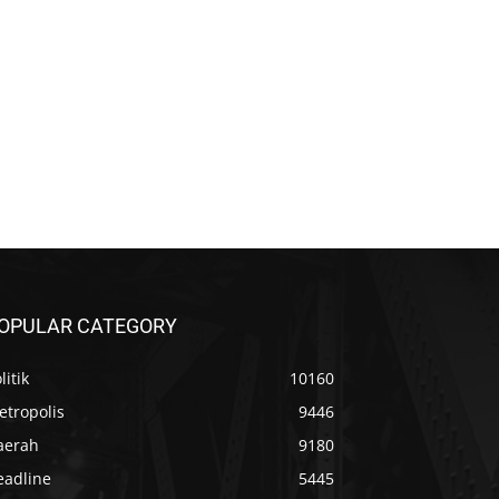
OPULAR CATEGORY
litik
10160
etropolis
9446
aerah
9180
eadline
5445