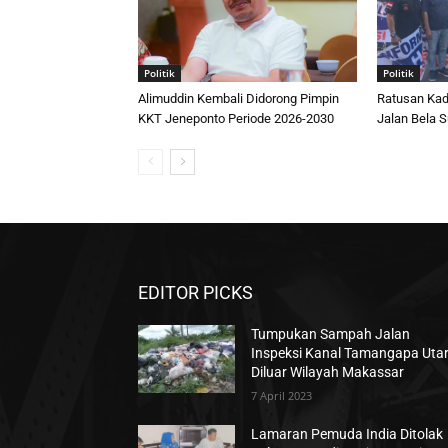
Politik
Politik
Alimuddin Kembali Didorong Pimpin
Ratusan Kad
KKT Jeneponto Periode 2026-2030
Jalan Bela S
EDITOR PICKS
Tumpukan Sampah Jalan
Inspeksi Kanal Tamangapa Uta
Diluar Wilayah Makassar
7 April 2023
Lamaran Pemuda India Ditolak