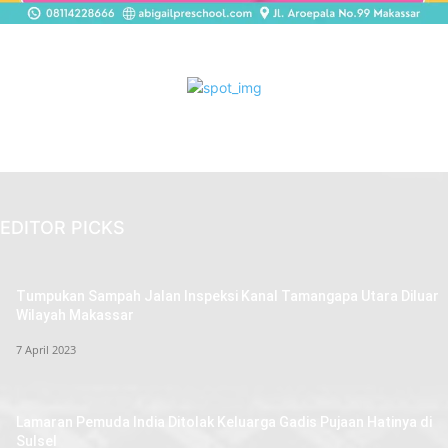
EDITOR PICKS
Tumpukan Sampah Jalan Inspeksi Kanal Tamangapa Utara Diluar
Wilayah Makassar
7 April 2023
Lamaran Pemuda India Ditolak Keluarga Gadis Pujaan Hatinya di
Sulsel