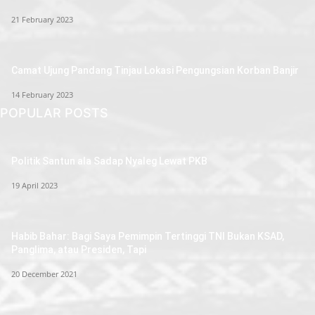
21 February 2023
Camat Ujung Pandang Tinjau Lokasi Pengungsian Korban Banjir
14 February 2023
POPULAR POSTS
Politik Santun ala Sadap Nyaleg Lewat PKB
19 April 2023
Habib Bahar: Bagi Saya Pemimpin Tertinggi TNI Bukan KSAD,
Panglima, atau Presiden, Tapi
20 December 2021