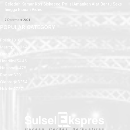
Geledah Kamar Kos Siskaeee, Polisi Amankan Alat Bantu Seks
hingga Ribuan Video
7 December 2021
POPULAR CATEGORY
Politik
10160
Metropolis
9446
Daerah
9180
Headline
5445
Nasional
4478
Ragam
3291
Olahraga
3254
Hukrim
2737