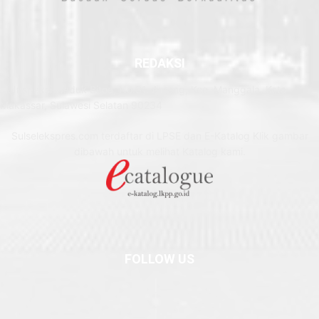
REDAKSI
Jl. Inspeksi Waduk Bitoa, No.31, Antang, Kec. Manggala, Kota
Makassar, Sulawesi Selatan 90234
Sulselekspres.com terdaftar di LPSE dan E-Katalog Klik gambar
dibawah untuk melihat Katalog kami.
FOLLOW US