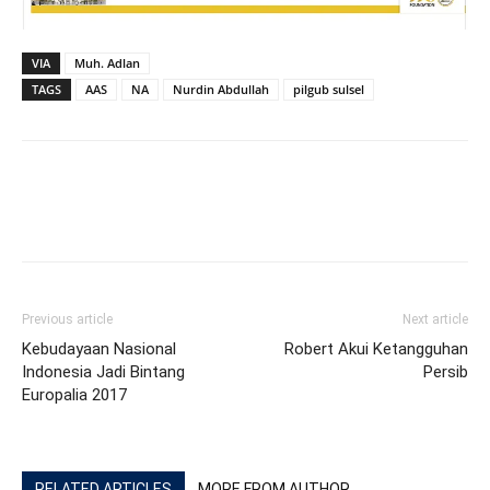
VIA
Muh. Adlan
TAGS
AAS
NA
Nurdin Abdullah
pilgub sulsel
Previous article
Next article
Kebudayaan Nasional
Robert Akui Ketangguhan
Indonesia Jadi Bintang
Persib
Europalia 2017
RELATED ARTICLES
MORE FROM AUTHOR