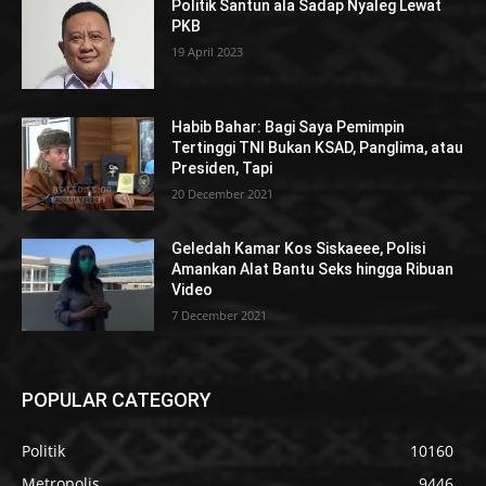
Politik Santun ala Sadap Nyaleg Lewat
PKB
19 April 2023
Habib Bahar: Bagi Saya Pemimpin
Tertinggi TNI Bukan KSAD, Panglima, atau
Presiden, Tapi
20 December 2021
Geledah Kamar Kos Siskaeee, Polisi
Amankan Alat Bantu Seks hingga Ribuan
Video
7 December 2021
POPULAR CATEGORY
Politik
10160
Metropolis
9446