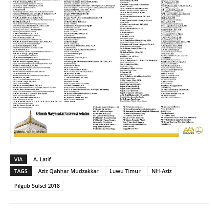
VIA
A. Latif
TAGS
Aziz Qahhar Mudzakkar
Luwu Timur
NH-Aziz
Pilgub Sulsel 2018