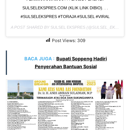
SULSELEKSPRES.COM (KLIK LINK DIBIO). . .
#SULSELEKSPRES #TORAJA #SULSEL #VIRAL
A POST SHARED BY
SULSEL EKSPRES
(@SULSEL_EKSPRES) ON
Post Views:
309
BACA JUGA :
Bupati Soppeng Hadiri
Penyerahan Bantuan Sosial