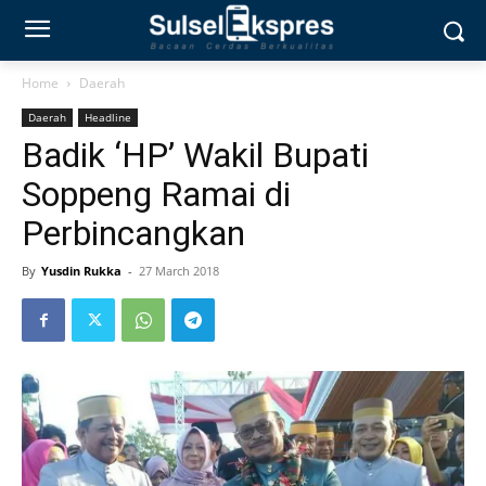
Home
Daerah
Daerah
Headline
Badik ‘HP’ Wakil Bupati
Soppeng Ramai di
Perbincangkan
By
Yusdin Rukka
-
27 March 2018