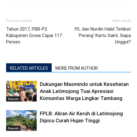
Previous article
Next article
Tahun 2017, PBB-P2
IYL dan Nurdin Halid Terlibat
Kabupaten Gowa Capai 117
‘Perang’ Kartu Sakti, Siapa
Persen
Unggul?
RELATED ARTICLES
MORE FROM AUTHOR
Dukungan Masmindo untuk Kesehatan
Anak Latimojong Tuai Apresiasi
Komunitas Warga Lingkar Tambang
Daerah
FPLB: Aliran Air Keruh di Latimojong
Dipicu Curah Hujan Tinggi
Daerah