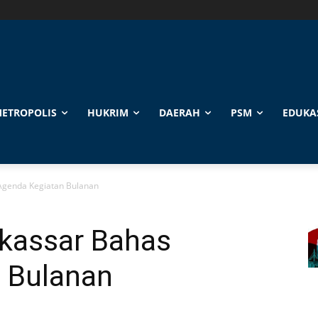
ETROPOLIS
HUKRIM
DAERAH
PSM
EDUKA
genda Kegiatan Bulanan
assar Bahas
 Bulanan