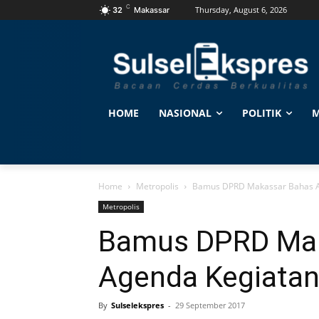
C
Thursday, August 6, 2026
32
Makassar
HOME
NASIONAL
POLITIK
M
Home
Metropolis
Bamus DPRD Makassar Bahas A
Metropolis
Bamus DPRD Mak
Agenda Kegiatan
By
Sulselekspres
-
29 September 2017