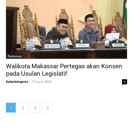
Parleman
Walikota Makassar Pertegas akan Konsen
pada Usulan Legislatif
Sulselekspres
-
21 June 2024
0
1
2
3