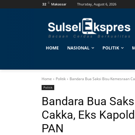
C
Thursday, August 6, 2026
32
Makassar
HOME
NASIONAL
POLITIK
M
Home
Politik
Bandara Bua Saksi Bisu Kemesraan Cakk
Politik
Bandara Bua Saks
Cakka, Eks Kapolda
PAN