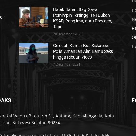
D
H
Habib Bahar: Bagi Saya
Pemimpin Tertinggi TNI Bukan
di
N
KSAD, Panglima, atau Presiden,
Tapi
R
20 December 2021
O
Geledah Kamar Kos Siskaeee,
H
Polisi Amankan Alat Bantu Seks
hingga Ribuan Video
7 December 2021
DAKSI
F
Inspeksi Waduk Bitoa, No.31, Antang, Kec. Manggala, Kota
ssar, Sulawesi Selatan 90234
Sulselekspres.com terdaftar di LPSE dan E-Katalog Klik