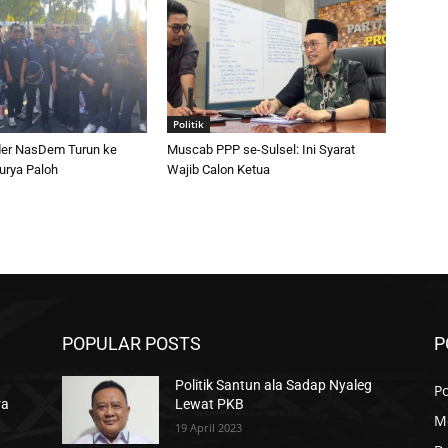
Politik
er NasDem Turun ke
Muscab PPP se-Sulsel: Ini Syarat
urya Paloh
Wajib Calon Ketua
POPULAR POSTS
P
Politik Santun ala Sadap Nyaleg
Po
ra
Lewat PKB
M
19 April 2023