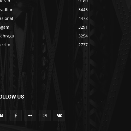
aerah
9180
eadline
5445
asional
4478
agam
3291
lahraga
3254
ukrim
2737
OLLOW US