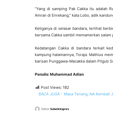
“Yang di samping Pak Cakka itu adalah R
Amran di Enrekang,” kata Lobo, adik kandu
Ketiganya di selasar bandara, terlihat be
bersama Cakka sambil memamerkan salam
Kedatangan Cakka di bandara terkait ke
kampung halamannya, Toraja. Mathius mema
barisan Punggawa-Macakka dalam Pilgub Su
Penulis: Muhammad Adlan
Post Views:
182
BACA JUGA :
Masa Tenang, NA Kembali J
Editor
Sulselekspres