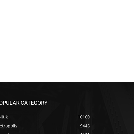
OPULAR CATEGORY
litik
10160
etropolis
9446