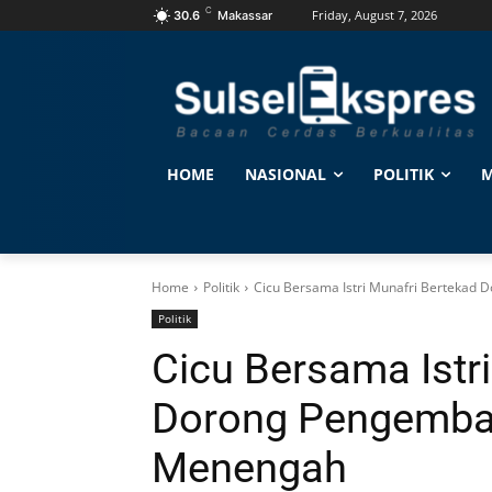
C
Friday, August 7, 2026
30.6
Makassar
HOME
NASIONAL
POLITIK
M
Home
Politik
Cicu Bersama Istri Munafri Bertekad
Politik
Cicu Bersama Istr
Dorong Pengemba
Menengah