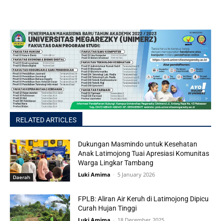
RELATED ARTICLES
Dukungan Masmindo untuk Kesehatan
Anak Latimojong Tuai Apresiasi Komunitas
Warga Lingkar Tambang
Luki Amima
-
5 January 2026
Daerah
FPLB: Aliran Air Keruh di Latimojong Dipicu
Curah Hujan Tinggi
Luki Amima
-
18 December 2025