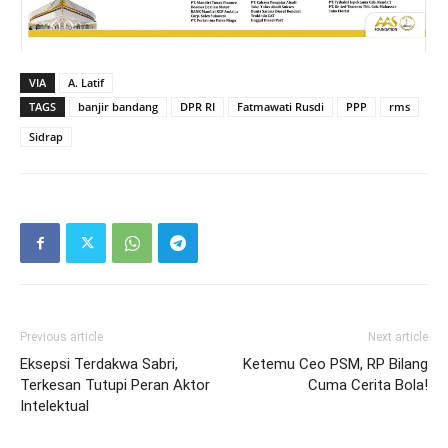
VIA
A. Latif
TAGS
banjir bandang
DPR RI
Fatmawati Rusdi
PPP
rms
Sidrap
Previous article
Next article
Eksepsi Terdakwa Sabri,
Ketemu Ceo PSM, RP Bilang
Terkesan Tutupi Peran Aktor
Cuma Cerita Bola!
Intelektual