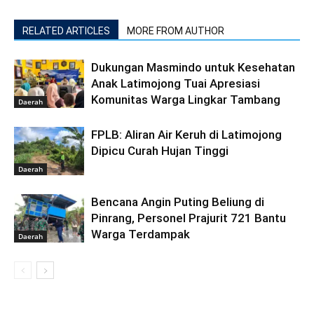
RELATED ARTICLES
MORE FROM AUTHOR
Dukungan Masmindo untuk Kesehatan
Anak Latimojong Tuai Apresiasi
Komunitas Warga Lingkar Tambang
Daerah
FPLB: Aliran Air Keruh di Latimojong
Dipicu Curah Hujan Tinggi
Daerah
Bencana Angin Puting Beliung di
Pinrang, Personel Prajurit 721 Bantu
Warga Terdampak
Daerah