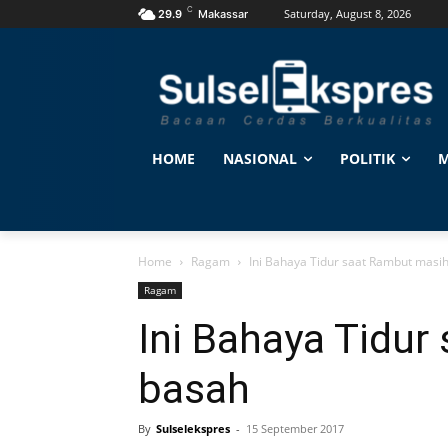
C
Saturday, August 8, 2026
29.9
Makassar
HOME
NASIONAL
POLITIK
M
Home
Ragam
Ini Bahaya Tidur saat Rambut masi
Ragam
Ini Bahaya Tidur
basah
By
Sulselekspres
-
15 September 2017