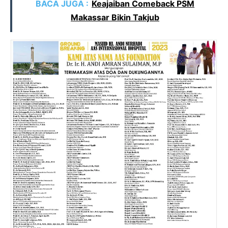
BACA JUGA :
Keajaiban Comeback PSM
Makassar Bikin Takjub