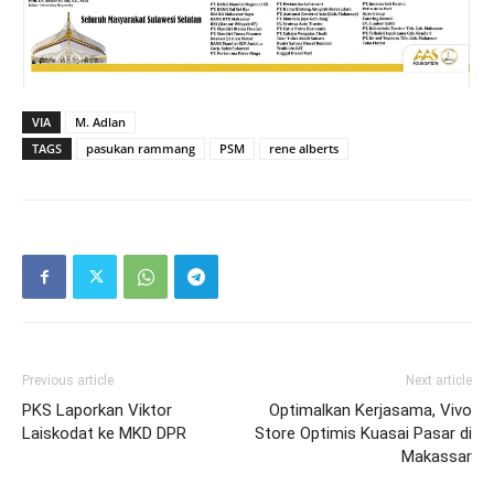
VIA
M. Adlan
TAGS
pasukan rammang
PSM
rene alberts
Previous article
Next article
PKS Laporkan Viktor
Optimalkan Kerjasama, Vivo
Laiskodat ke MKD DPR
Store Optimis Kuasai Pasar di
Makassar