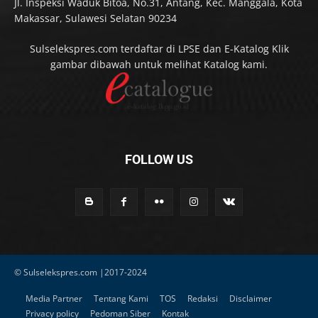
Jl. Inspeksi Waduk Bitoa, No.31, Antang, Kec. Manggala, Kota
Makassar, Sulawesi Selatan 90234
Sulselekspres.com terdaftar di LPSE dan E-Katalog Klik
gambar dibawah untuk melihat Katalog kami.
FOLLOW US
© Sulselekspres.com |2017-2024
Media Partner
Tentang Kami
TOS
Redaksi
Disclaimer
Privacy policy
Pedoman Siber
Kontak