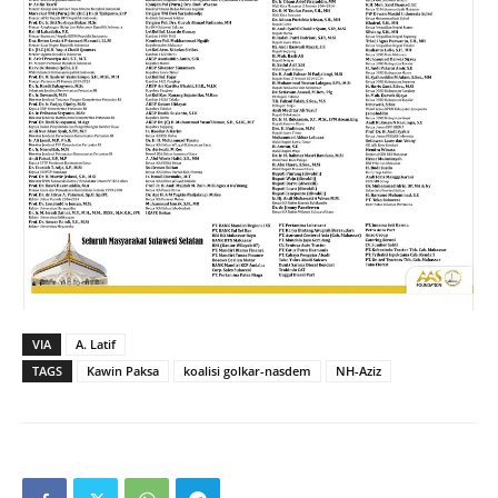
VIA
A. Latif
TAGS
Kawin Paksa
koalisi golkar-nasdem
NH-Aziz