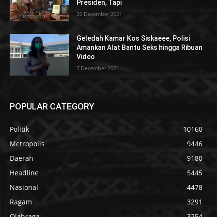
Presiden, Tapi
20 December 2021
Geledah Kamar Kos Siskaeee, Polisi
Amankan Alat Bantu Seks hingga Ribuan
Video
7 December 2021
POPULAR CATEGORY
Politik
10160
Metropolis
9446
Daerah
9180
Headline
5445
Nasional
4478
Ragam
3291
Olahraga
3254