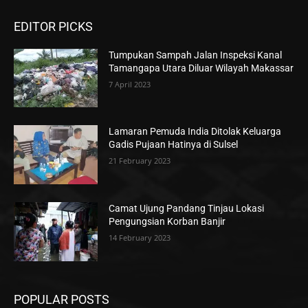
EDITOR PICKS
Tumpukan Sampah Jalan Inspeksi Kanal
Tamangapa Utara Diluar Wilayah Makassar
7 April 2023
Lamaran Pemuda India Ditolak Keluarga
Gadis Pujaan Hatinya di Sulsel
21 February 2023
Camat Ujung Pandang Tinjau Lokasi
Pengungsian Korban Banjir
14 February 2023
POPULAR POSTS