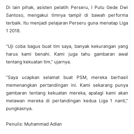
Di lain pihak, asisten pelatih Perseru, I Putu Gede Dwi
Santoso, mengakui timnya tampil di bawah performa
terbaik. Itu menjadi pelajaran Perseru guna menatap Liga
1 2018.
“Uji coba bagus buat tim saya, banyak kekurangan yang
harus kami benahi. Kami juga tahu gambaran awal
tentang kekuatan tim,” ujarnya.
“Saya ucapkan selamat buat PSM, mereka berhasil
memenangkan pertandingan ini. Kami sekarang punya
gambaran tentang kekuatan mereka, apalagi kami akan
melawan mereka di pertandingan kedua Liga 1 nanti,”
pungkasnya.
Penulis: Muhammad Adlan